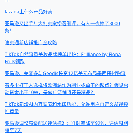
lazada上什么产品好卖
亚马逊又出手！大批卖家惨遭删评，有人一夜掉了3000
条！
速卖通新店铺推广全攻略
TikTok自然流量美妆品牌榜单出炉：Frilliance by Fiona
Frills领跑
亚马逊、美客多与Geodis投资12亿美元布局墨西哥州物流
有多少打工人选择将欧洲站作为副业或单干的起点？假设启
动资金小于10W，是做广泛铺货还是精品？
TikTok新增AI内容调节和水印功能，允许用户自定义AI视频
推荐量
亚马逊调整高级配送评估标准：准时率降至92%，评估周期
缩至7天