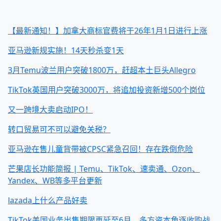
【最新通知！】加拿大商标官费将于26年1月1日进行上涨
亚马逊新规实施！14天秒杀变1天
3月Temu波兰用户突破1800万，赶超本土巨头Allegro
TikTok英国用户突破3000万，将追加投资新增500个岗位
又一跨境大卖启动IPO！
转口贸易可不可以避免关税？
亚马逊在售儿童背带被CPSC紧急召回！存在跌倒危险
芒果店长功能简报 | Temu、TikTok、速卖通、Ozon、
Yandex、WB等多平台更新
lazada上什么产品好卖
TikTok美国业务出售期限再延至6月，多方资本角逐收购战