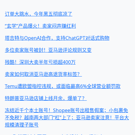
订单大跳水，今年黑五彻底凉了
“玄学”产品爆火！卖家闷声赚红利
塔吉特与OpenAI合作，支持ChatGPT对话式购物
多位卖家账号被封！亚马逊评论规则又变
残酷！深圳大卖半年亏损超400万
卖家如何取消亚马逊高退货率标签？
Temu遭欧盟指控违规，或面临最高6%全球营业额罚款
特朗普亚马逊店铺上线月余，爆单了？
冻结近千个本土账号！Shopee账号出租售假案；小包裹免
不免税？越南两大部门“杠”上了；亚马逊卖家注意！平台大
规模清理子账号