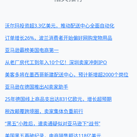
沃尔玛投资超3.3亿美元，推动配送中心全面自动化
订单增长26%，波兰消费者开始偏好网购宠物用品
亚马逊霸榜美国电商第一
从老厂房代工到年入10个亿！深圳卖家冲刺IPO
美客多将在墨西哥新建配送中心，预计新增超2000个岗位
亚马逊在德国推出AI卖家助手
25年德国线上商品支出达831亿欧元，增长超预期
税改颠覆跨境圈，卖家集体负重前行
“黑五”小胜后，速卖通疑似对亚马逊下“战书”
美国黑五再破纪录，电商销售额达118亿美元