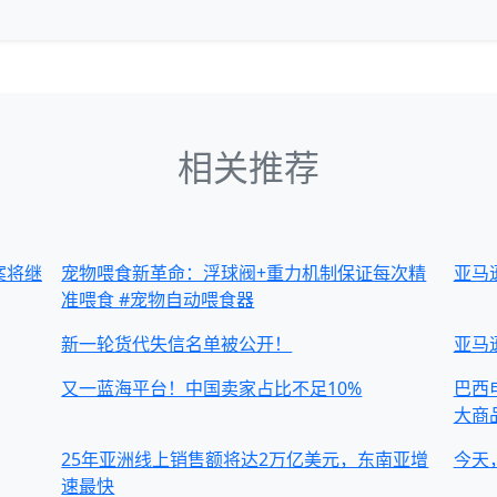
相关推荐
案将继
宠物喂食新革命：浮球阀+重力机制保证每次精
亚马
准喂食 #宠物自动喂食器
新一轮货代失信名单被公开！
亚马
又一蓝海平台！中国卖家占比不足10%
巴西电
大商
25年亚洲线上销售额将达2万亿美元，东南亚增
今天
速最快