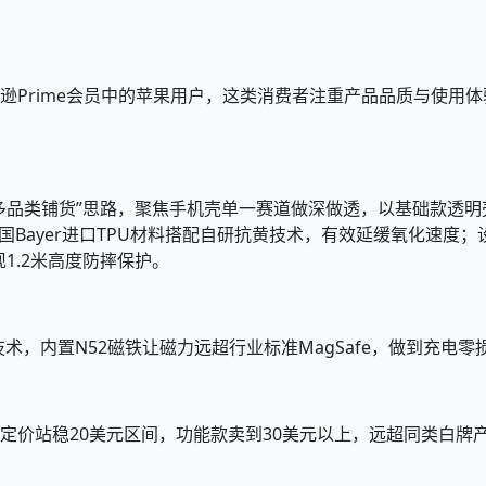
亚马逊Prime会员中的苹果用户，这类消费者注重产品品质与使
了“多品类铺货”思路，聚焦手机壳单一赛道做深做透，以基础款透
德国Bayer进口TPU材料搭配自研抗黄技术，有效延缓氧化速
1.2米高度防摔保护。
技术，内置N52磁铁让磁力远超行业标准MagSafe，做到充电零
明壳定价站稳20美元区间，功能款卖到30美元以上，远超同类白