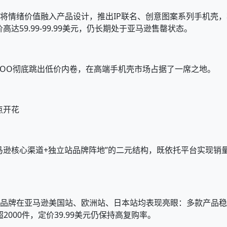
又将情绪价值融入产品设计，推出IP联名、创意图案系列手机壳，
59.99-99.99美元，仍长期处于亚马逊售罄状态。
EKOO彻底跳出低价内卷，在高端手机壳市场占据了一席之地。
点开花
“亚马逊核心渠道+独立站品牌阵地”的二元结构，既依托平台实现
，品牌在亚马逊美国站、欧洲站、日本站均表现亮眼：多款产品稳居手机
2000件，定价39.99美元仍保持高复购率。