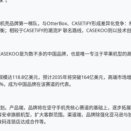
家”。
壳品牌第一梯队，与OtterBox、CASETiFY形成差异化竞争：
衡；相较于CASETiFY的潮流IP 联名路线，CASEKOO则以
CASEKOO是为数不多的中国品牌，也是唯一专注于苹果机型的
模达118.8亿美元，预计2035年将突破164亿美元，高端市场增
5%，成为中国品牌在该赛道的代表。
展规划。产品端，品牌将在坚守手机壳核心赛道的基础上，逐步拓
等安卓旗舰机型，扩大客群范围。渠道端，品牌除强化亚马逊与
数码连锁店达成合作等。