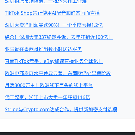
深圳招聘市场降温，一批运营找工作难
TikTok Shop禁止使用AI配音和静态画面直播
深圳大卖净利润暴跌90%！一个季度亏损1.2亿
绝杀！深圳大卖337终裁胜诉，去年狂销近100亿！
亚马逊在墨西哥推出数小时送达服务
直面TikTok竞争，eBay加速直播业务全球化！
欧洲电商发展水平差异显著，东南欧仍处早期阶段
月活3000万＋！欧洲线下巨头的线上平台
代工起家，浙江上市大卖一年狂揽116亿
Stripe与Crypto.com达成合作，提供新加密支付选项